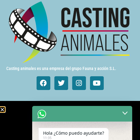
Casting animales es una empresa del grupo Fauna y acción S.L.
Animales de cine y TV
Aves exóticas
Hola ¿Cómo puedo ayudarte?
Gatos
11:35