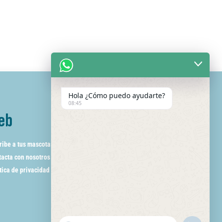
Hola ¿Cómo puedo ayudarte?
08:45
eb
ribe a tus mascotas
acta con nosotros
tica de privacidad