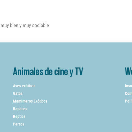
 muy bien y muy sociable
Animales de cine y TV
W
Aves exóticas
Insc
Gatos
Cont
Mamímeros Exóticos
Poli
Rapaces
Repties
Perros