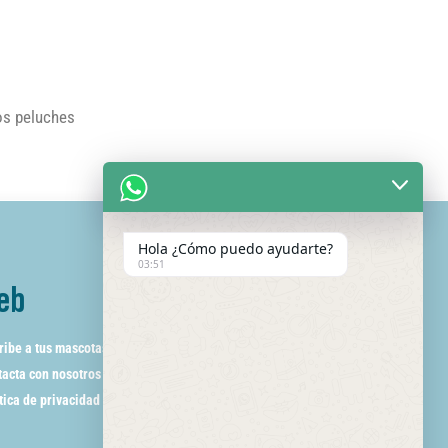
los peluches
Hola ¿Cómo puedo ayudarte?
03:51
eb
ribe a tus mascotas
acta con nosotros
tica de privacidad