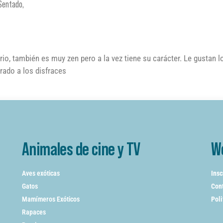
Sentado,
rio, también es muy zen pero a la vez tiene su carácter. Le gustan 
brado a los disfraces
Animales de cine y TV
W
Aves exóticas
Insc
Gatos
Cont
Mamímeros Exóticos
Poli
Rapaces