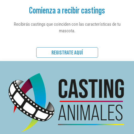
Comienza a recibir castings
Recibirás castings que coinciden con las características de tu
mascota.
REGISTRATE AQUÍ