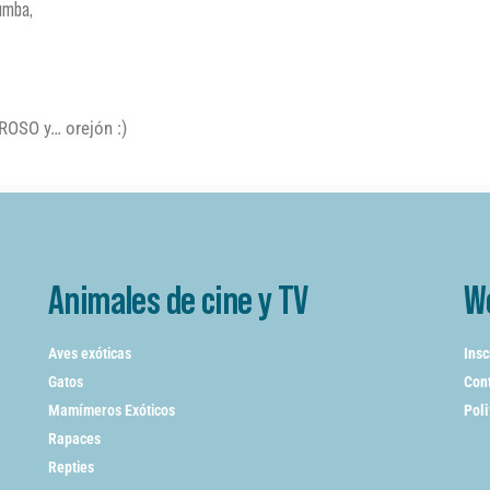
umba,
ROSO y… orejón :)
Animales de cine y TV
W
Aves exóticas
Insc
Gatos
Cont
Mamímeros Exóticos
Poli
Rapaces
Repties