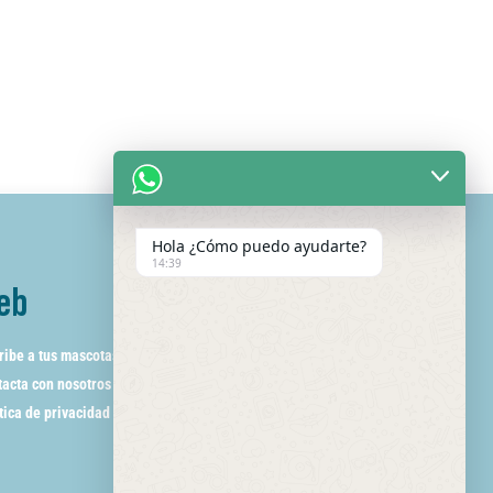
Hola ¿Cómo puedo ayudarte?
14:39
eb
ribe a tus mascotas
acta con nosotros
tica de privacidad