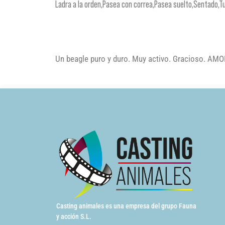
Ladra a la orden,Pasea con correa,Pasea suelto,Sentado,T
Un beagle puro y duro. Muy activo. Gracioso. AMO
Casting animales es una empresa del grupo Fauna
y acción S.L.