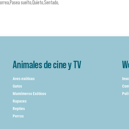
orrea,Pasea suelto,Quieto,Sentado,
Animales de cine y TV
W
Aves exóticas
Insc
Gatos
Cont
Mamímeros Exóticos
Poli
Rapaces
Repties
Perros