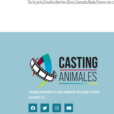
Da la pata,Enseña dientes,Giros,Llamada,Nada,Pasea con c
Casting animales es una empresa del grupo Fauna
y acción S.L.