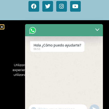
Animales de cine y TV
Aves exóticas
Hola ¿Cómo puedo ayudarte?
Gatos
06:53
Mamímeros Exóticos
Rapaces
Repties
Utilizamos cookies para asegurar que damos la mejor
Perros
experiencia al usuario en nuestro sitio web. Si continúa
Web
utilizando este sitio asumiremos que está de acuerdo.
ESTOY DEACUERDO
Inscribe a tus mascotas
Contacta con nosotros
Politica de privacidad
UNDEFINED