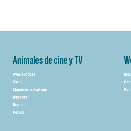
Animales de cine y TV
W
Aves exóticas
Insc
Gatos
Cont
Mamímeros Exóticos
Poli
Rapaces
Repties
Perros