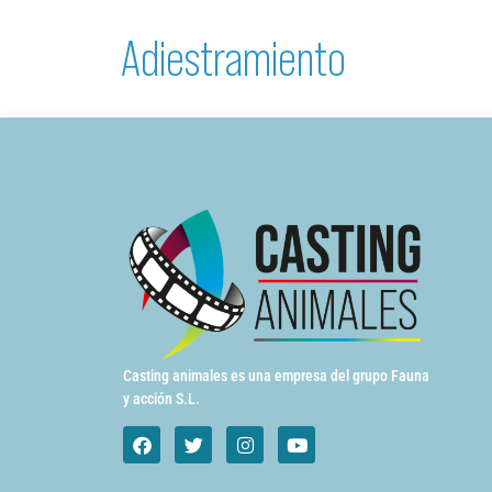
Adiestramiento
Casting animales es una empresa del grupo Fauna
y acción S.L.