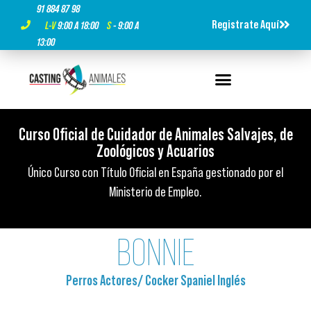
91 884 87 98
Registrate Aquí
L-V
9:00 A 18:00
S
- 9:00 A
13:00
Curso Oficial de Cuidador de Animales Salvajes, de
Curso Oficial de Cuidador de Animales Salvajes, de
Curso Oficial de Cuidador de Animales Salvajes, de
Titulación Oficial ¡Es tu momento!
Titulación Oficial ¡Es tu momento!
Titulación Oficial ¡Es tu momento!
Zoológicos y Acuarios​
Zoológicos y Acuarios​
Zoológicos y Acuarios​
500 horas de formación presencial, 100% presencial y con
500 horas de formación presencial, 100% presencial y con
500 horas de formación presencial, 100% presencial y con
Único Curso con Título Oficial en España gestionado por el
Único Curso con Título Oficial en España gestionado por el
Único Curso con Título Oficial en España gestionado por el
prácticas reales.
prácticas reales.
prácticas reales.
Ministerio de Empleo.
Ministerio de Empleo.
Ministerio de Empleo.
BONNIE
Perros Actores
/
Cocker Spaniel Inglés