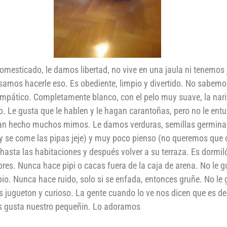
 domesticado, le damos libertad, no vive en una jaula ni tenemos
samos hacerle eso. Es obediente, limpio y divertido. No sabemo
pático. Completamente blanco, con el pelo muy suave, la nari
. Le gusta que le hablen y le hagan carantoñas, pero no le en
ayan hecho muchos mimos. Le damos verduras, semillas germin
as y se come las pipas jeje) y muy poco pienso (no queremos qu
asta las habitaciones y después volver a su terraza. Es dormil
res. Nunca hace pipi o cacas fuera de la caja de arena. No le g
io. Nunca hace ruido, solo si se enfada, entonces gruñe. No le 
Es jugueton y curioso. La gente cuando lo ve nos dicen que es d
 os gusta nuestro pequeñin. Lo adoramos