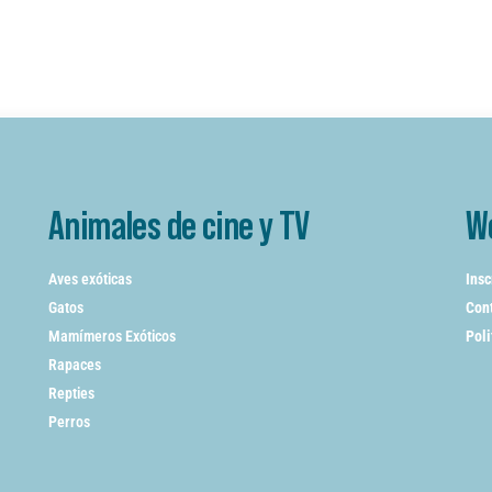
Animales de cine y TV
W
Aves exóticas
Insc
Gatos
Cont
Mamímeros Exóticos
Poli
Rapaces
Repties
Perros