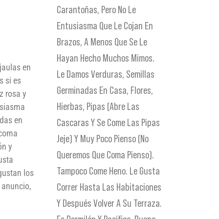
Carantoñas, Pero No Le
Entusiasma Que Le Cojan En
Brazos, A Menos Que Se Le
Hayan Hecho Muchos Mimos.
 jaulas en
Le Damos Verduras, Semillas
s si es
Germinadas En Casa, Flores,
z rosa y
Hierbas, Pipas (abre Las
tusiasma
adas en
Cascaras Y Se Come Las Pipas
e coma
Jeje) Y Muy Poco Pienso (no
ón y
Queremos Que Coma Pienso).
usta
Tampoco Come Heno. Le Gusta
gustan los
e anuncio,
Correr Hasta Las Habitaciones
Y Después Volver A Su Terraza.