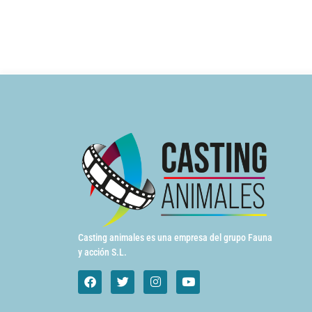
Casting animales es una empresa del grupo Fauna
y acción S.L.