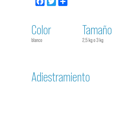
Facebook
Twitter
Compartir
Color
Tamaño
blanco
2,5 kg o 3 kg
Adiestramiento