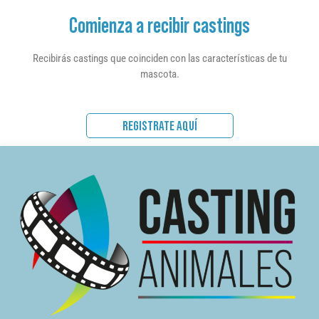
Comienza a recibir castings
Recibirás castings que coinciden con las características de tu
mascota.
REGISTRATE AQUÍ