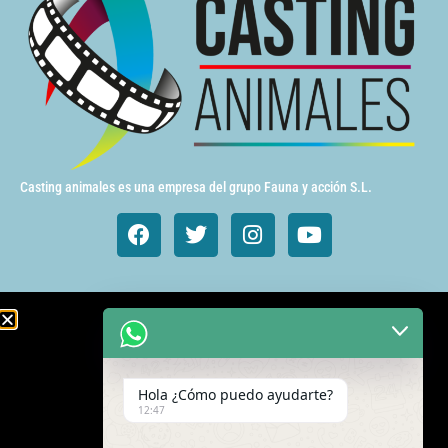
Casting animales es una empresa del grupo Fauna y acción S.L.
Animales de cine y TV
Aves exóticas
Hola ¿Cómo puedo ayudarte?
Gatos
12:47
Mamímeros Exóticos
Rapaces