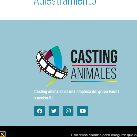
Casting animales es una empresa del grupo Fauna
y acción S.L.
Utilizamos cookies para asegurar que da