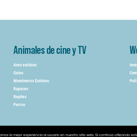
Animales de cine y TV
W
Aves exóticas
Insc
Gatos
Cont
Mamímeros Exóticos
Poli
Rapaces
Repties
Perros
mos la mejor experiencia al usuario en nuestro sitio web. Si continúa utilizando es