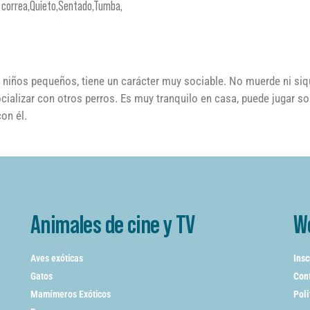
n correa,Quieto,Sentado,Tumba,
s niños pequeños, tiene un carácter muy sociable. No muerde ni siq
ocializar con otros perros. Es muy tranquilo en casa, puede jugar s
con él.
Animales de cine y TV
W
Aves exóticas
Insc
Gatos
Cont
Mamímeros Exóticos
Poli