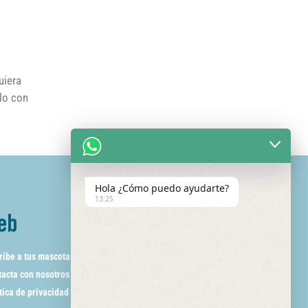
uiera
olo con
Hola ¿Cómo puedo ayudarte?
13:25
eb
ribe a tus mascotas
acta con nosotros
tica de privacidad