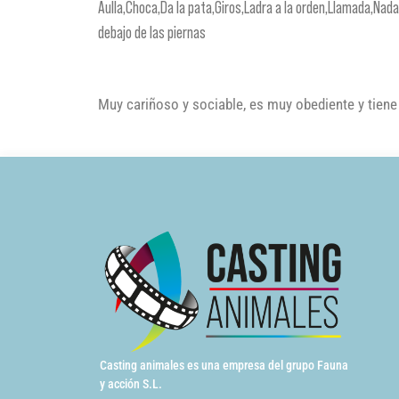
Aulla,Choca,Da la pata,Giros,Ladra a la orden,Llamada,Nad
debajo de las piernas
Muy cariñoso y sociable, es muy obediente y tiene 
Casting animales es una empresa del grupo Fauna
y acción S.L.