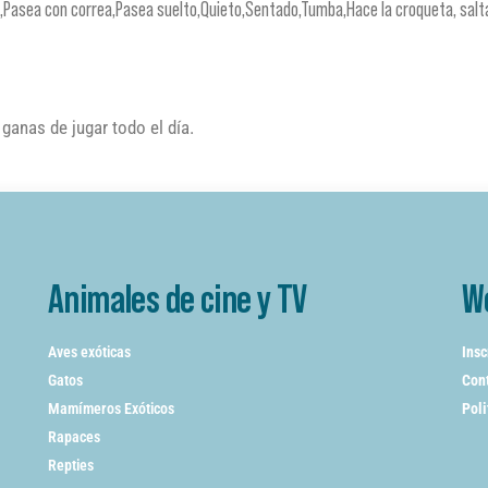
a,Pasea con correa,Pasea suelto,Quieto,Sentado,Tumba,Hace la croqueta, salt
ganas de jugar todo el día.
Animales de cine y TV
W
Aves exóticas
Insc
Gatos
Cont
Mamímeros Exóticos
Poli
Rapaces
Repties