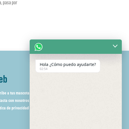
a, pasa por
Hola ¿Cómo puedo ayudarte?
02:54
eb
ribe a tus mascotas
acta con nosotros
tica de privacidad