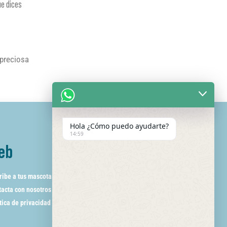
ue dices
 preciosa
Hola ¿Cómo puedo ayudarte?
14:59
eb
ribe a tus mascotas
acta con nosotros
tica de privacidad