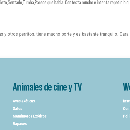
uieto,Sentado,Tumba,Parece que habla. Contesta mucho e intenta repetir lo q
 y otros perritos, tiene mucho porte y es bastante tranquilo. Cara
Animales de cine y TV
W
Aves exóticas
Insc
Gatos
Cont
Mamímeros Exóticos
Poli
Rapaces