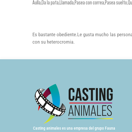
Aulla,Da la pata,Llamada,Pasea con correa,Pasea suelto,Q
Es bastante obediente.Le gusta mucho las personas
con su heterocromia.
Casting animales es una empresa del grupo Fauna