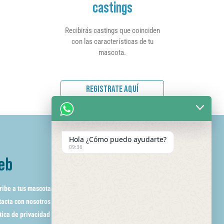
castings
Recibirás castings que coinciden
con las características de tu
mascota.
REGISTRATE AQUÍ
Hola ¿Cómo puedo ayudarte?
09:36
eb
ribe a tus mascotas
acta con nosotros
tica de privacidad