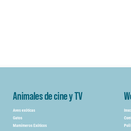
Animales de cine y TV
W
Aves exóticas
Insc
Gatos
Cont
Mamímeros Exóticos
Poli