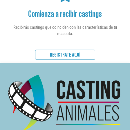
Comienza a recibir castings
Recibirás castings que coinciden con las características de tu
mascota.
REGISTRATE AQUÍ