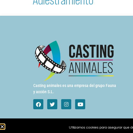
Casting animales es una empresa del grupo Fauna
y acción S.L.
Utilizamos cookies para asegurar que da