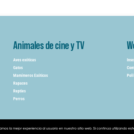
Animales de cine y TV
W
Aves exóticas
Insc
Gatos
Cont
Mamímeros Exóticos
Poli
Rapaces
Repties
Perros
mos la mejor experiencia al usuario en nuestro sitio web. Si continúa utilizando es