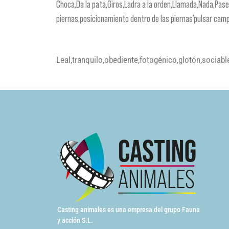
Choca,Da la pata,Giros,Ladra a la orden,Llamada,Nada,Pas
piernas,posicionamiento dentro de las piernas’pulsar camp
Leal,tranquilo,obediente,fotogénico,glotón,sociabl
Casting animales es una empresa del grupo Fauna
y acción S.L.