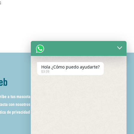
s
Hola ¿Cómo puedo ayudarte?
03:39
eb
ribe a tus mascotas
acta con nosotros
tica de privacidad