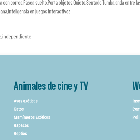
ea con correa,Pasea suelto,Porta objetos,Quieto,Sentado,Tumba,anda entre la
ana,inteligencia en juegos interactivos
e,independiente
Animales de cine y TV
W
Aves exóticas
Insc
Gatos
Cont
Mamímeros Exóticos
Poli
Rapaces
Repties