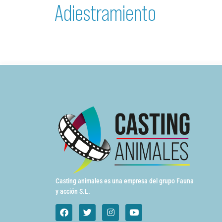
Adiestramiento
Casting animales es una empresa del grupo Fauna
y acción S.L.