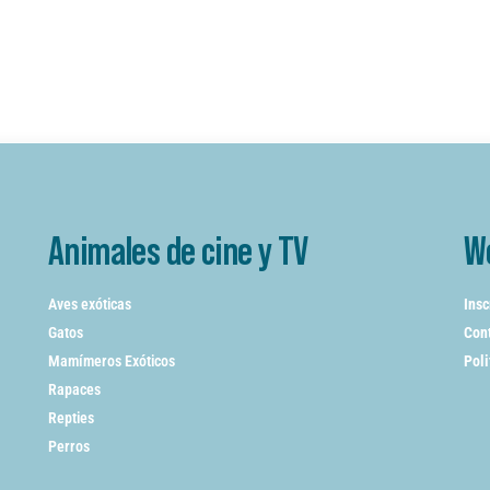
Animales de cine y TV
W
Aves exóticas
Insc
Gatos
Cont
Mamímeros Exóticos
Poli
Rapaces
Repties
Perros