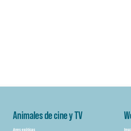
Animales de cine y TV
W
Aves exóticas
Insc