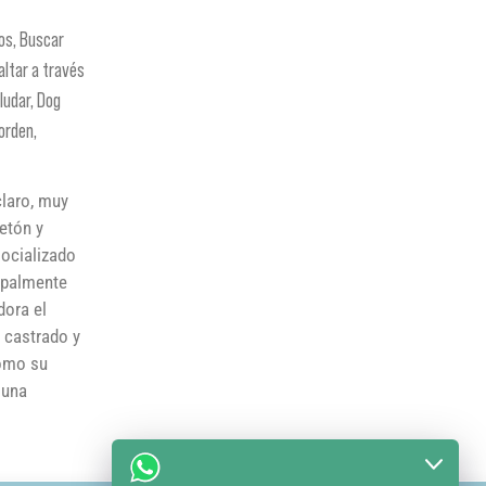
ios, Buscar
altar a través
ludar, Dog
orden,
claro, muy
etón y
socializado
cipalmente
dora el
á castrado y
Como su
 una