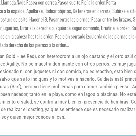
n,Llamada,Nada,Pasea con correa,Pasea suelto,Pipí a la orden,Porta
 a la espalda, Apollarse, Rodear objetos, Detenerse en carrera, Subirse a sit
Postura de osito, Hacer el 8, Pasar entre las piernas, Pasar entre los brazos, S
ar juguetes, Girar a la derecha o izquierda según comando, Gruñir a la orden, Sa
s en la cabeza hasta la orden, Posición sentado izquierda de las piernas a la 
tado derecha de las piernas a la orden...
ian Gold – ee Red), con heterocromia un ojo castaño y el otro azul 
ace Agility. No se muestra dominante con otros perros, es muy jugu
esionado ni con juguetes ni con comida, no es reactivo, está bien 
salvo que se lo indiques y lo motives a hacerlo. Su dieta está prin
uras (Barf), pero no tiene problemas para comer también pienso. A
 buen nadador, tanto en la playa, como en lagos o piscinas. No est
miento o salud, se controla muy bien en presencia de hembras. 
e realizar el casting, ya que se entiende que es necesario realizar
y soy quien mejor conoce al can.