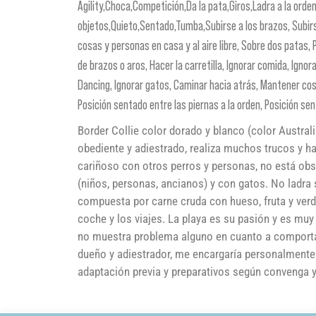
Agility,Choca,Competición,Da la pata,Giros,Ladra a la orde
objetos,Quieto,Sentado,Tumba,Subirse a los brazos, Subirse
cosas y personas en casa y al aire libre, Sobre dos patas, 
de brazos o aros, Hacer la carretilla, Ignorar comida, Ignor
Dancing, Ignorar gatos, Caminar hacia atrás, Mantener cosa
Posición sentado entre las piernas a la orden, Posición sen
Border Collie color dorado y blanco (color Austral
obediente y adiestrado, realiza muchos trucos y h
cariñoso con otros perros y personas, no está obs
(niños, personas, ancianos) y con gatos. No ladra 
compuesta por carne cruda con hueso, fruta y verd
coche y los viajes. La playa es su pasión y es muy
no muestra problema alguno en cuanto a comporta
dueño y adiestrador, me encargaría personalmente d
adaptación previa y preparativos según convenga 