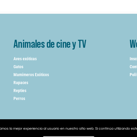
Animales de cine y TV
W
Aves exóticas
Insc
Gatos
Cont
Mamímeros Exóticos
Poli
Rapaces
Repties
Perros
mos la mejor experiencia al usuario en nuestro sitio web. Si continúa utilizando es