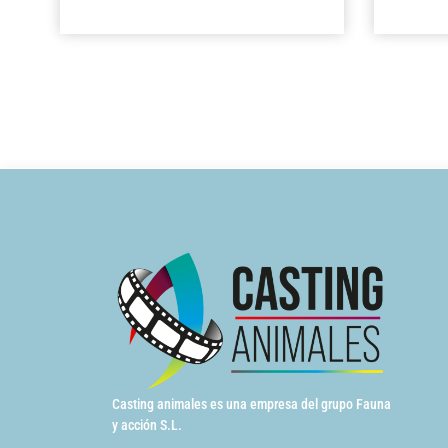
Casting animales es una empresa del grupo Fauna
y acción S.L.