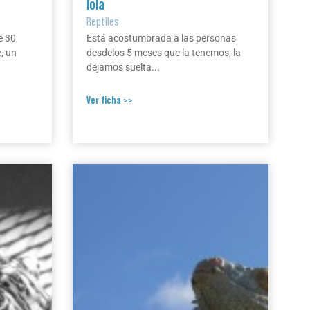
lola
Reptiles
e 30
Está acostumbrada a las personas
, un
desdelos 5 meses que la tenemos, la
dejamos suelta...
Ver ficha >>