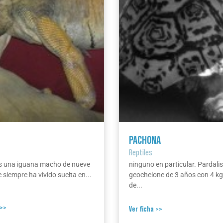
PACHONA
Reptiles
s una iguana macho de nueve
ninguno en particular. Pardalis
 siempre ha vivido suelta en...
geochelone de 3 años con 4 k
de...
 >>
Ver ficha >>