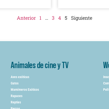
Anterior
1
…
3
4
5
Siguiente
Animales de cine y TV
W
Aves exóticas
Insc
Gatos
Cont
Mamímeros Exóticos
Poli
Rapaces
Repties
Perros