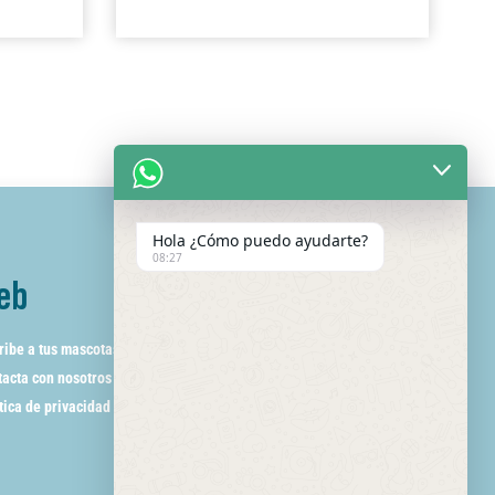
Hola ¿Cómo puedo ayudarte?
08:27
eb
ribe a tus mascotas
acta con nosotros
tica de privacidad