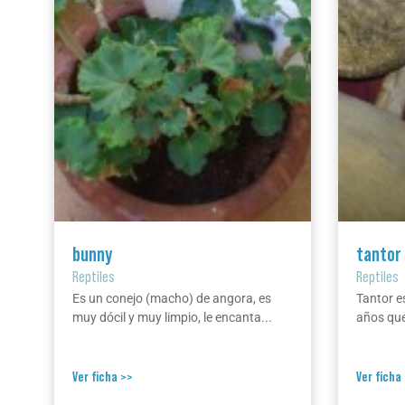
bunny
tantor
Reptiles
Reptiles
Es un conejo (macho) de angora, es
Tantor e
muy dócil y muy limpio, le encanta...
años que
Ver ficha >>
Ver ficha