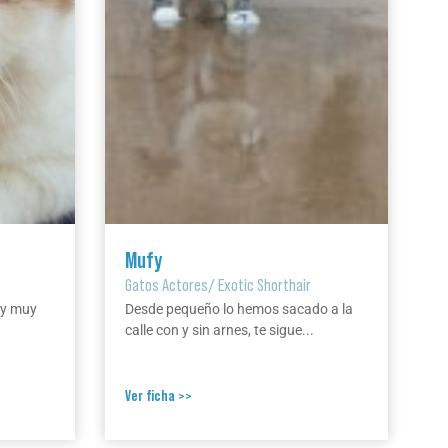
Mufy
Gatos Actores
/
Exotic Shorthair
 y muy
Desde pequeño lo hemos sacado a la
calle con y sin arnes, te sigue...
Ver ficha >>