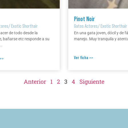
Pinot Noir
tores
/
Exotic Shorthair
Gatos Actores
/
Exotic Shorthair
hacer de todo desde la
En una gata joven, dócil y de fá
, bañarse etc responde a su
manejo. Muy tranquila y atenta
..
Ver ficha >>
 >>
Anterior
1
2
3
4
Siguiente