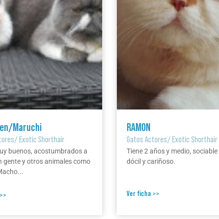
en/Maruchi
RAMON
tores
/
Exotic Shorthair
Gatos Actores
/
Exotic Shorthair
uy buenos, acostumbrados a
Tiene 2 años y medio, sociable
n gente y otros animales como
dócil y cariñoso.
Macho...
Ver ficha >>
 >>