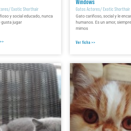
Windows
tores
/
Exotic Shorthair
Gatos Actores
/
Exotic Shorthair
ñoso y social educado, nunca
Gato cariñoso, social y le enca
 gusta jugar
humanos. Es un amor, siempr
mimos
 >>
Ver ficha >>