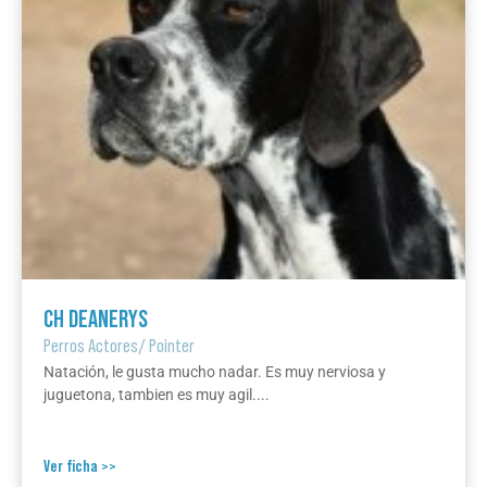
CH DEANERYS
Perros Actores
/
Pointer
Natación, le gusta mucho nadar. Es muy nerviosa y
juguetona, tambien es muy agil....
Ver ficha >>