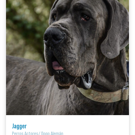
Jagger
Perros Actores
/
Dogo Alemán