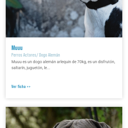
Muuu
Perros Actores
/
Dogo Alemán
Muuu es un dogo alemán arlequin de 70kg, es un disfrutón,
saltarín, juguetón, le...
Ver ficha >>