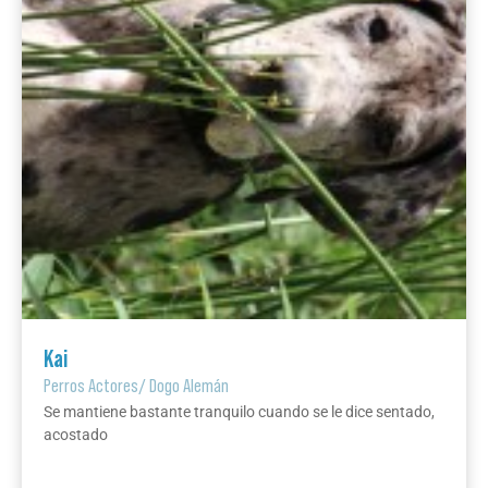
Kai
Perros Actores
/
Dogo Alemán
Se mantiene bastante tranquilo cuando se le dice sentado,
acostado