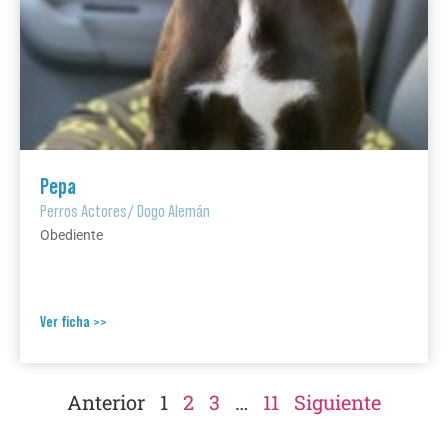
Pepa
Perros Actores
/
Dogo Alemán
Obediente
Ver ficha >>
Anterior
1
2
3
…
11
Siguiente