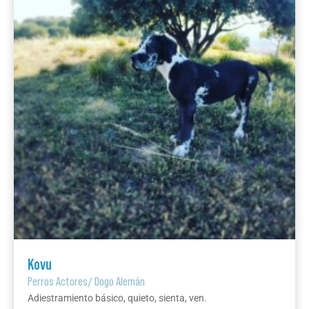
Kovu
Perros Actores
/
Dogo Alemán
Adiestramiento básico, quieto, sienta, ven.