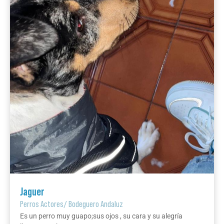
Jaguer
Perros Actores
/
Bodeguero Andaluz
Es un perro muy guapo;sus ojos , su cara y su alegría